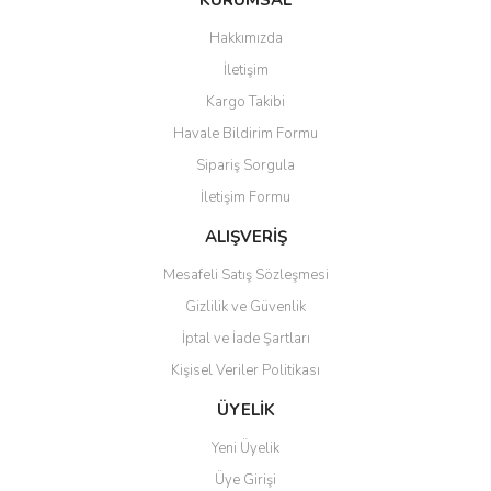
KURUMSAL
tarafımıza iletebilirsiniz.
Görüş ve önerileriniz için teşekkür ederiz.
Hakkımızda
Yorum Yaz
İletişim
Ürün resmi kalitesiz, bozuk veya görüntülenemiyor.
Kargo Takibi
Ürün açıklamasında eksik bilgiler bulunuyor.
Havale Bildirim Formu
Ürün bilgilerinde hatalar bulunuyor.
Sipariş Sorgula
Ürün fiyatı diğer sitelerden daha pahalı.
İletişim Formu
Bu ürüne benzer farklı alternatifler olmalı.
ALIŞVERİŞ
Mesafeli Satış Sözleşmesi
Gizlilik ve Güvenlik
İptal ve İade Şartları
Gönder
Kişisel Veriler Politikası
ÜYELİK
Yeni Üyelik
Üye Girişi