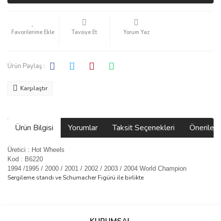
Tavsiye Et
Yorum Yaz
Ürün Paylaş :
Karşılaştır
Ürün Bilgisi
Yorumlar
Taksit Seçenekleri
Önerilerin
Üretici : Hot Wheels
Kod : B6220
1994 /1995 / 2000 / 2001 / 2002 / 2003 / 2004 World Champion
Sergileme standı ve Schumacher Figürü ile birlikte
Bu ürünün fiyat bilgisi, resim, ürün açıklamalarında ve diğer
konularda yetersiz gördüğünüz noktaları öneri formunu kullanarak
Bu ürüne ilk yorumu siz yapın!