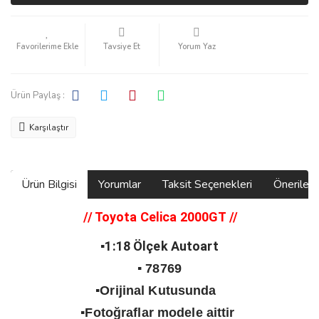
Tavsiye Et
Yorum Yaz
Ürün Paylaş :
Karşılaştır
Ürün Bilgisi
Yorumlar
Taksit Seçenekleri
Önerilerin
// Toyota Celica 2000GT
//
▪️1:18 Ölçek Autoart
▪️ 78769
▪️Orijinal Kutusunda
▪️Fotoğraflar modele aittir