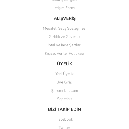
Ürün fiyatı diğer sitelerden daha pahalı.
İletişim Formu
Bu ürüne benzer farklı alternatifler olmalı.
ALIŞVERİŞ
Mesafeli Satış Sözleşmesi
Gizlilik ve Güvenlik
İptal ve İade Şartları
Gönder
Kişisel Veriler Politikası
ÜYELİK
Yeni Üyelik
Üye Girişi
Şifremi Unuttum
Sepetiniz
BİZİ TAKİP EDİN
Facebook
Twitter