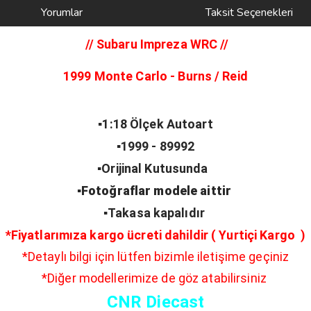
Yorumlar
Taksit Seçenekleri
// Subaru Impreza WRC
//
1999 Monte Carlo - Burns / Reid
▪️1:18 Ölçek Autoart
▪️1999 - 89992
▪️Orijinal Kutusunda
▪️Fotoğraflar modele aittir
▪️Takasa kapalıdır
*Fiyatlarımıza kargo ücreti dahildir ( Yurtiçi Kargo )
*Detaylı bilgi için lütfen bizimle iletişime geçiniz
*Diğer modellerimize de göz atabilirsiniz
CNR Diecast