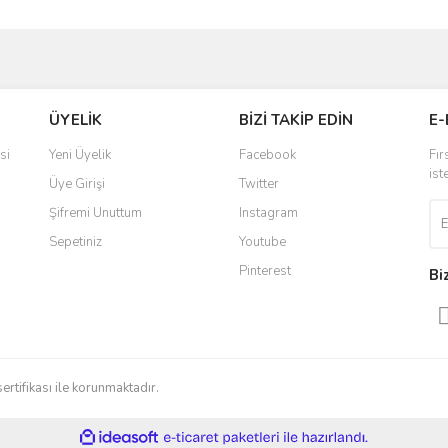
ve diğer konularda yetersiz gördüğünüz noktaları öneri formunu kullanarak taraf
Bu ürüne ilk yorumu siz yapın!
ÜYELİK
BİZİ TAKİP EDİN
E-
r.
Yorum Yaz
si
Yeni Üyelik
Facebook
Fır
ist
Üye Girişi
Twitter
Şifremi Unuttum
Instagram
Sepetiniz
Youtube
Pinterest
Bi
Gönder
sertifikası ile korunmaktadır.
ile
ideasoft
e-