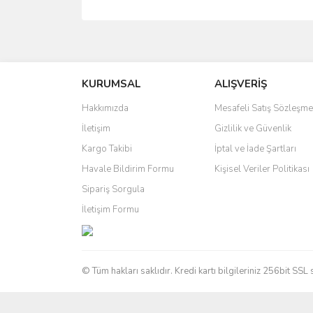
Bu ürünün fiyat bilgisi, resim, ürün açıklamalarında 
Görüş ve önerileriniz için teşekkür ederiz.
KURUMSAL
ALIŞVERİŞ
Ürün resmi kalitesiz, bozuk veya görüntülenemiyo
Ürün açıklamasında eksik bilgiler bulunuyor.
Hakkımızda
Mesafeli Satış Sözleşme
Ürün bilgilerinde hatalar bulunuyor.
İletişim
Gizlilik ve Güvenlik
Ürün fiyatı diğer sitelerden daha pahalı.
Kargo Takibi
İptal ve İade Şartları
Bu ürüne benzer farklı alternatifler olmalı.
Havale Bildirim Formu
Kişisel Veriler Politikası
Sipariş Sorgula
İletişim Formu
© Tüm hakları saklıdır. Kredi kartı bilgileriniz 256bit SSL 