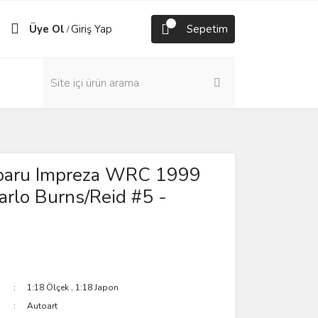
Üye Ol
Giriş Yap
Sepetim
/
baru Impreza WRC 1999
rlo Burns/Reid #5 -
1:18 Ölçek
,
1:18 Japon
Autoart