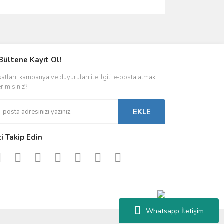
ımıza iletebilirsiniz.
Bültene Kayıt Ol!
satları, kampanya ve duyuruları ile ilgili e-posta almak
er misiniz?
EKLE
zi Takip Edin
Whatsapp İletişim