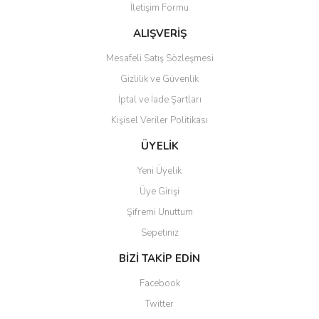
İletişim Formu
Bu ürüne benzer farklı alternatifler olmalı.
ALIŞVERİŞ
Mesafeli Satış Sözleşmesi
Gizlilik ve Güvenlik
İptal ve İade Şartları
Gönder
Kişisel Veriler Politikası
ÜYELİK
Yeni Üyelik
Üye Girişi
Şifremi Unuttum
Sepetiniz
BİZİ TAKİP EDİN
Facebook
Twitter