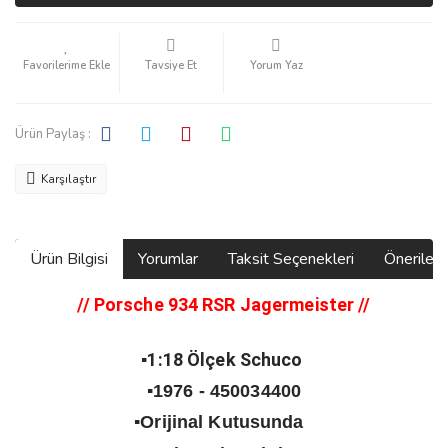
Tavsiye Et
Yorum Yaz
Ürün Paylaş :
Karşılaştır
Ürün Bilgisi
Yorumlar
Taksit Seçenekleri
Önerilerin
//
Porsche 934 RSR Jagermeister
//
▪️1:18 Ölçek Schuco
▪️1976 - 450034400
▪️Orijinal Kutusunda