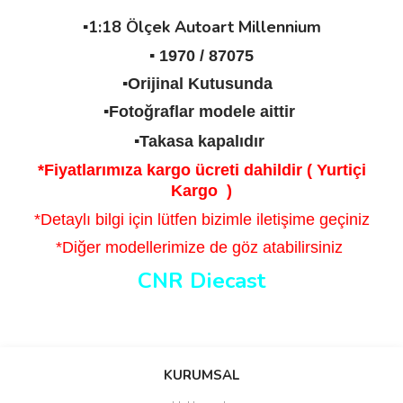
▪️1:18 Ölçek Autoart Millennium
▪️ 1970 / 87075
▪️Orijinal Kutusunda
▪️Fotoğraflar modele aittir
▪️Takasa kapalıdır
*Fiyatlarımıza kargo ücreti dahildir ( Yurtiçi
Kargo )
*Detaylı bilgi için lütfen bizimle iletişime geçiniz
*Diğer modellerimize de göz atabilirsiniz
CNR Diecast
Bu ürünün fiyat bilgisi, resim, ürün açıklamalarında ve diğer
konularda yetersiz gördüğünüz noktaları öneri formunu kullanarak
Bu ürüne ilk yorumu siz yapın!
KURUMSAL
tarafımıza iletebilirsiniz.
Görüş ve önerileriniz için teşekkür ederiz.