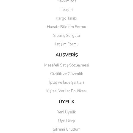
Hakkımızda
Yorum Yaz
İletişim
Ürün resmi kalitesiz, bozuk veya görüntülenemiyor.
Kargo Takibi
Ürün açıklamasında eksik bilgiler bulunuyor.
Havale Bildirim Formu
Ürün bilgilerinde hatalar bulunuyor.
Sipariş Sorgula
Ürün fiyatı diğer sitelerden daha pahalı.
İletişim Formu
Bu ürüne benzer farklı alternatifler olmalı.
ALIŞVERİŞ
Mesafeli Satış Sözleşmesi
Gizlilik ve Güvenlik
İptal ve İade Şartları
Gönder
Kişisel Veriler Politikası
ÜYELİK
Yeni Üyelik
Üye Girişi
Şifremi Unuttum