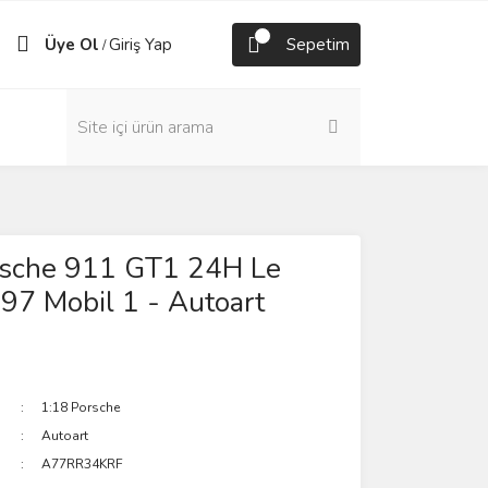
Üye Ol
Giriş Yap
Sepetim
/
rsche 911 GT1 24H Le
97 Mobil 1 - Autoart
1:18 Porsche
Autoart
A77RR34KRF