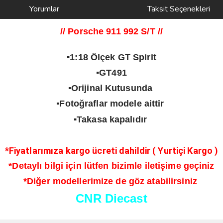
Yorumlar
Taksit Seçenekleri
// Porsche 911 992 S/T
//
▪️1:18 Ölçek GT Spirit
▪️GT491
▪️Orijinal Kutusunda
▪️Fotoğraflar modele aittir
▪️Takasa kapalıdır
*Fiyatlarımıza kargo ücreti dahildir ( Yurtiçi Kargo )
*Detaylı bilgi için lütfen bizimle iletişime geçiniz
*Diğer modellerimize de göz atabilirsiniz
CNR Diecast