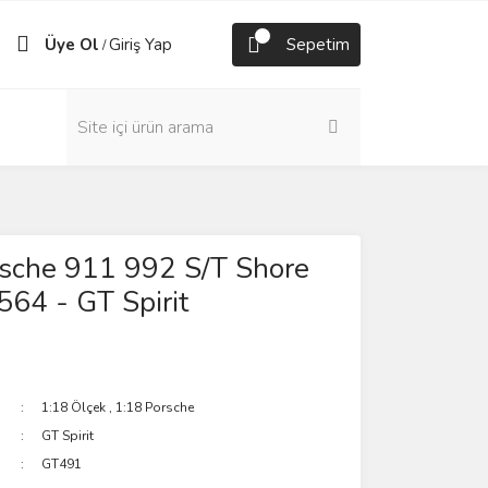
Üye Ol
Giriş Yap
Sepetim
/
rsche 911 992 S/T Shore
64 - GT Spirit
1:18 Ölçek
,
1:18 Porsche
GT Spirit
GT491