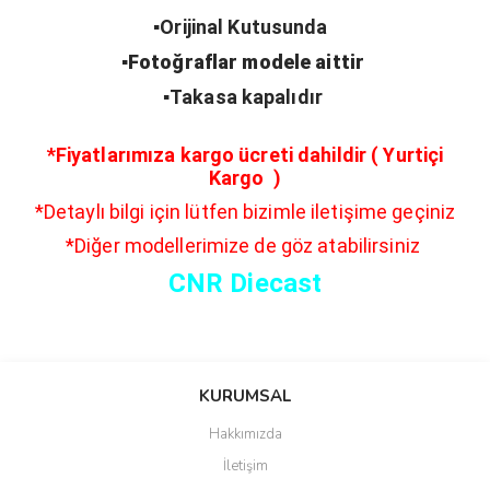
▪️Orijinal Kutusunda
▪️Fotoğraflar modele aittir
▪️Takasa kapalıdır
*Fiyatlarımıza kargo ücreti dahildir ( Yurtiçi
Kargo )
*Detaylı bilgi için lütfen bizimle iletişime geçiniz
*Diğer modellerimize de göz atabilirsiniz
CNR Diecast
Bu ürünün fiyat bilgisi, resim, ürün açıklamalarında ve diğer
konularda yetersiz gördüğünüz noktaları öneri formunu kullanarak
Bu ürüne ilk yorumu siz yapın!
KURUMSAL
tarafımıza iletebilirsiniz.
Görüş ve önerileriniz için teşekkür ederiz.
Hakkımızda
Yorum Yaz
İletişim
Ürün resmi kalitesiz, bozuk veya görüntülenemiyor.