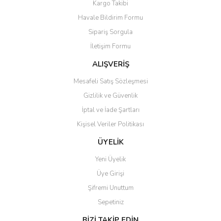
Kargo Takibi
Ürün açıklamasında eksik bilgiler bulunuyor.
Havale Bildirim Formu
Ürün bilgilerinde hatalar bulunuyor.
Sipariş Sorgula
Ürün fiyatı diğer sitelerden daha pahalı.
İletişim Formu
Bu ürüne benzer farklı alternatifler olmalı.
ALIŞVERİŞ
Mesafeli Satış Sözleşmesi
Gizlilik ve Güvenlik
İptal ve İade Şartları
Gönder
Kişisel Veriler Politikası
ÜYELİK
Yeni Üyelik
Üye Girişi
Şifremi Unuttum
Sepetiniz
BİZİ TAKİP EDİN