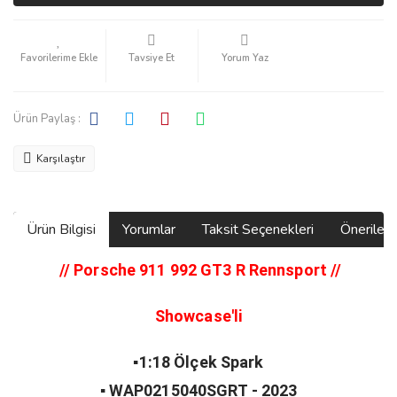
Tavsiye Et
Yorum Yaz
Ürün Paylaş :
Karşılaştır
Ürün Bilgisi
Yorumlar
Taksit Seçenekleri
Önerilerin
// Porsche 911 992 GT3 R Rennsport
//
Showcase'li
▪️1:18 Ölçek Spark
▪️ WAP0215040SGRT - 2023