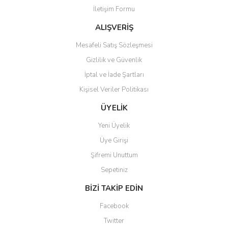
İletişim Formu
Bu ürüne benzer farklı alternatifler olmalı.
ALIŞVERİŞ
Mesafeli Satış Sözleşmesi
Gizlilik ve Güvenlik
İptal ve İade Şartları
Gönder
Kişisel Veriler Politikası
ÜYELİK
Yeni Üyelik
Üye Girişi
Şifremi Unuttum
Sepetiniz
BİZİ TAKİP EDİN
Facebook
Twitter