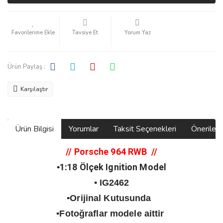
Tavsiye Et
Yorum Yaz
Ürün Paylaş :
Karşılaştır
Ürün Bilgisi
Yorumlar
Taksit Seçenekleri
Önerilerin
// Porsche 964 RWB
//
▪️1:18 Ölçek Ignition Model
▪️ IG2462
▪️Orijinal Kutusunda
▪️Fotoğraflar modele aittir