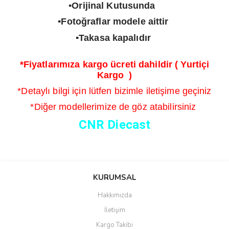
▪️Orijinal Kutusunda
▪️Fotoğraflar modele aittir
▪️Takasa kapalıdır
*Fiyatlarımıza kargo ücreti dahildir ( Yurtiçi
Kargo )
*Detaylı bilgi için lütfen bizimle iletişime geçiniz
*Diğer modellerimize de göz atabilirsiniz
CNR Diecast
Bu ürünün fiyat bilgisi, resim, ürün açıklamalarında ve diğer
konularda yetersiz gördüğünüz noktaları öneri formunu kullanarak
Bu ürüne ilk yorumu siz yapın!
KURUMSAL
tarafımıza iletebilirsiniz.
Görüş ve önerileriniz için teşekkür ederiz.
Hakkımızda
Yorum Yaz
İletişim
Ürün resmi kalitesiz, bozuk veya görüntülenemiyor.
Kargo Takibi
Ürün açıklamasında eksik bilgiler bulunuyor.