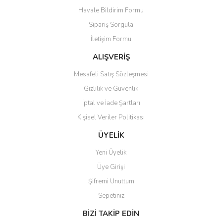
Havale Bildirim Formu
Ürün bilgilerinde hatalar bulunuyor.
Sipariş Sorgula
Ürün fiyatı diğer sitelerden daha pahalı.
İletişim Formu
Bu ürüne benzer farklı alternatifler olmalı.
ALIŞVERİŞ
Mesafeli Satış Sözleşmesi
Gizlilik ve Güvenlik
İptal ve İade Şartları
Gönder
Kişisel Veriler Politikası
ÜYELİK
Yeni Üyelik
Üye Girişi
Şifremi Unuttum
Sepetiniz
BİZİ TAKİP EDİN