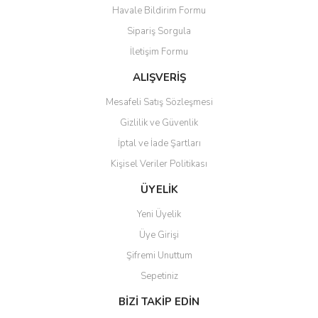
Havale Bildirim Formu
Ürün bilgilerinde hatalar bulunuyor.
Sipariş Sorgula
Ürün fiyatı diğer sitelerden daha pahalı.
İletişim Formu
Bu ürüne benzer farklı alternatifler olmalı.
ALIŞVERİŞ
Mesafeli Satış Sözleşmesi
Gizlilik ve Güvenlik
İptal ve İade Şartları
Gönder
Kişisel Veriler Politikası
ÜYELİK
Yeni Üyelik
Üye Girişi
Şifremi Unuttum
Sepetiniz
BİZİ TAKİP EDİN