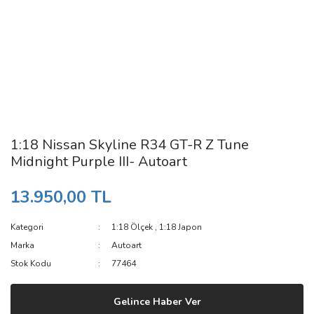
1:18 Nissan Skyline R34 GT-R Z Tune
Midnight Purple III- Autoart
13.950,00 TL
Kategori
1:18 Ölçek
,
1:18 Japon
Marka
Autoart
Stok Kodu
77464
Gelince Haber Ver