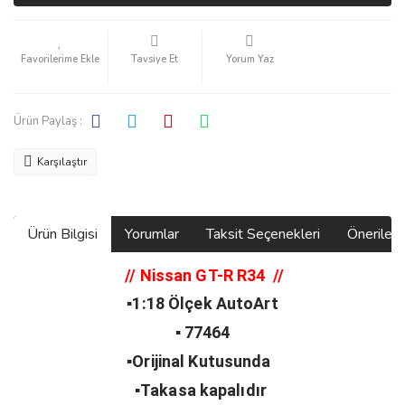
Tavsiye Et
Yorum Yaz
Ürün Paylaş :
Karşılaştır
Ürün Bilgisi
Yorumlar
Taksit Seçenekleri
Önerilerin
// Nissan GT-R R34
//
▪️1:18 Ölçek AutoArt
▪️ 77464
▪️Orijinal Kutusunda
▪️Takasa kapalıdır