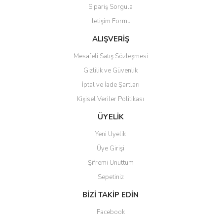
Sipariş Sorgula
Ürün fiyatı diğer sitelerden daha pahalı.
İletişim Formu
Bu ürüne benzer farklı alternatifler olmalı.
ALIŞVERİŞ
Mesafeli Satış Sözleşmesi
Gizlilik ve Güvenlik
İptal ve İade Şartları
Gönder
Kişisel Veriler Politikası
ÜYELİK
Yeni Üyelik
Üye Girişi
Şifremi Unuttum
Sepetiniz
BİZİ TAKİP EDİN
Facebook