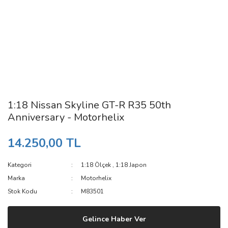
1:18 Nissan Skyline GT-R R35 50th
Anniversary - Motorhelix
14.250,00 TL
Kategori
1:18 Ölçek
,
1:18 Japon
Marka
Motorhelix
Stok Kodu
M83501
Gelince Haber Ver