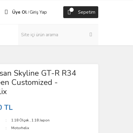
Üye Ol
Giriş Yap
Sepetim
/
ssan Skyline GT-R R34
een Customized -
ix
0 TL
1:18 Ölçek
,
1:18 Japon
Motorhelix