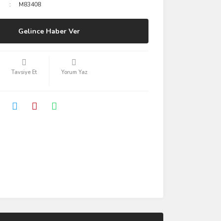
M83408
Gelince Haber Ver
Tavsiye Et
Yorum Yaz