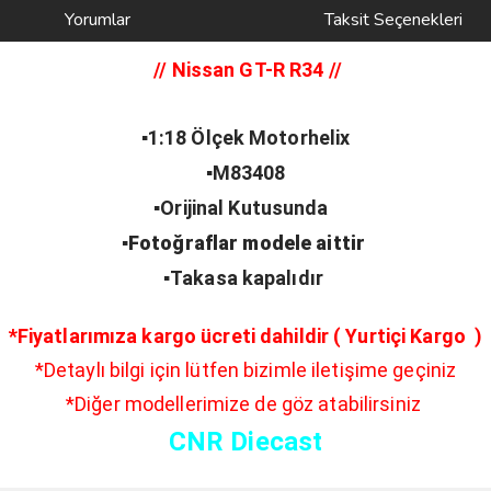
Yorumlar
Taksit Seçenekleri
// Nissan GT-R R34
//
▪️1:18 Ölçek Motorhelix
▪️M83408
▪️Orijinal Kutusunda
▪️Fotoğraflar modele aittir
▪️Takasa kapalıdır
*Fiyatlarımıza kargo ücreti dahildir ( Yurtiçi Kargo )
*Detaylı bilgi için lütfen bizimle iletişime geçiniz
*Diğer modellerimize de göz atabilirsiniz
CNR Diecast