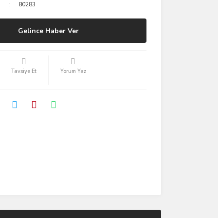
80283
Gelince Haber Ver
Tavsiye Et
Yorum Yaz