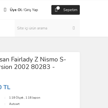
Üye Ol
Giriş Yap
Sepetim
/
san Fairlady Z Nismo S-
rsion 2002 80283 -
0 TL
1:18 Ölçek
,
1:18 Japon
Autoart