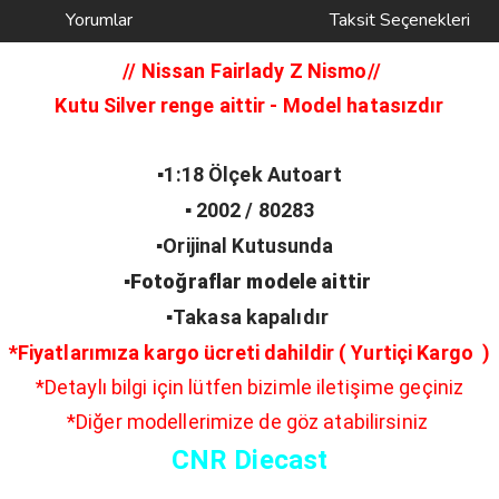
Yorumlar
Taksit Seçenekleri
// Nissan Fairlady Z
Nismo//
Kutu Silver renge aittir - Model hatasızdır
▪️1:18 Ölçek Autoart
▪️ 2002 / 80283
▪️Orijinal Kutusunda
▪️Fotoğraflar modele aittir
▪️Takasa kapalıdır
*Fiyatlarımıza kargo ücreti dahildir ( Yurtiçi Kargo )
*Detaylı bilgi için lütfen bizimle iletişime geçiniz
*Diğer modellerimize de göz atabilirsiniz
CNR Diecast