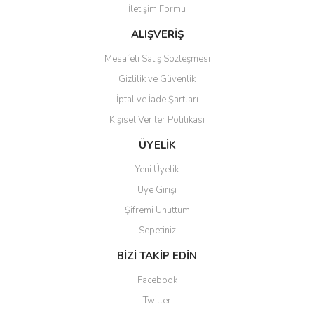
İletişim Formu
Bu ürüne benzer farklı alternatifler olmalı.
ALIŞVERİŞ
Mesafeli Satış Sözleşmesi
Gizlilik ve Güvenlik
İptal ve İade Şartları
Gönder
Kişisel Veriler Politikası
ÜYELİK
Yeni Üyelik
Üye Girişi
Şifremi Unuttum
Sepetiniz
BİZİ TAKİP EDİN
Facebook
Twitter