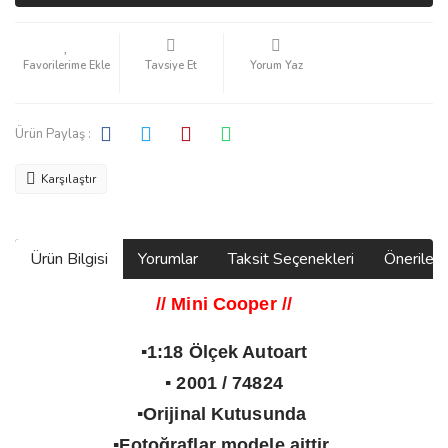
Tavsiye Et
Yorum Yaz
Ürün Paylaş :
Karşılaştır
Ürün Bilgisi
Yorumlar
Taksit Seçenekleri
Önerilerin
//
Mini Cooper
//
▪️1:18 Ölçek Autoart
▪️ 2001 / 74824
▪️Orijinal Kutusunda
▪️Fotoğraflar modele aittir