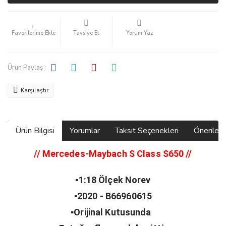
Tavsiye Et
Yorum Yaz
Ürün Paylaş :
Karşılaştır
Ürün Bilgisi
Yorumlar
Taksit Seçenekleri
Önerilerin
// Mercedes-Maybach S Class S650
//
▪️1:18 Ölçek Norev
▪️2020 - B66960615
▪️Orijinal Kutusunda