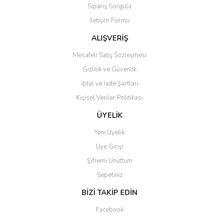
Sipariş Sorgula
Ürün fiyatı diğer sitelerden daha pahalı.
İletişim Formu
Bu ürüne benzer farklı alternatifler olmalı.
ALIŞVERİŞ
Mesafeli Satış Sözleşmesi
Gizlilik ve Güvenlik
İptal ve İade Şartları
Gönder
Kişisel Veriler Politikası
ÜYELİK
Yeni Üyelik
Üye Girişi
Şifremi Unuttum
Sepetiniz
BİZİ TAKİP EDİN
Facebook