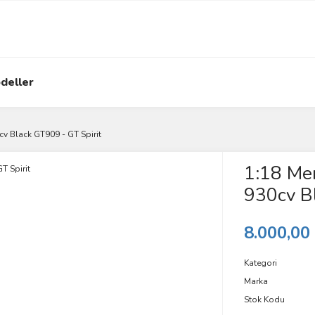
deller
v Black GT909 - GT Spirit
1:18 Me
930cv Bl
8.000,00
Kategori
Marka
Stok Kodu