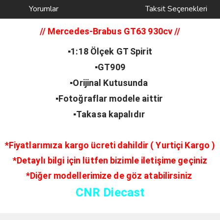
Yorumlar
Taksit Seçenekleri
// Mercedes-Brabus GT63 930cv
//
▪️1:18 Ölçek GT Spirit
▪️GT909
▪️Orijinal Kutusunda
▪️Fotoğraflar modele aittir
▪️Takasa kapalıdır
*Fiyatlarımıza kargo ücreti dahildir ( Yurtiçi Kargo )
*Detaylı bilgi için lütfen bizimle iletişime geçiniz
*Diğer modellerimize de göz atabilirsiniz
CNR Diecast