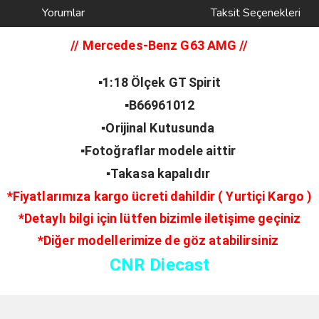
Yorumlar
Taksit Seçenekleri
// Mercedes-Benz G63 AMG
//
▪️1:18 Ölçek GT Spirit
▪️B66961012
▪️Orijinal Kutusunda
▪️Fotoğraflar modele aittir
▪️Takasa kapalıdır
*Fiyatlarımıza kargo ücreti dahildir ( Yurtiçi Kargo )
*Detaylı bilgi için lütfen bizimle iletişime geçiniz
*Diğer modellerimize de göz atabilirsiniz
CNR Diecast
ve diğer konularda yetersiz gördüğünüz noktaları öneri formunu kullanarak taraf