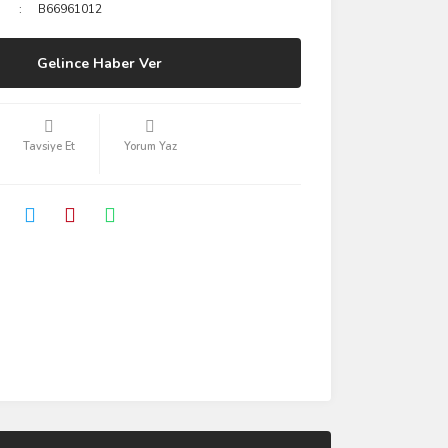
B66961012
Gelince Haber Ver
Tavsiye Et
Yorum Yaz