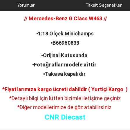
Yorumlar
Taksit Seçenekleri
// Mercedes-Benz G Class W463
//
▪️1:18 Ölçek Minichamps
▪️B66960833
▪️Orijinal Kutusunda
▪️Fotoğraflar modele aittir
▪️Takasa kapalıdır
*Fiyatlarımıza kargo ücreti dahildir ( Yurtiçi Kargo )
*Detaylı bilgi için lütfen bizimle iletişime geçiniz
*Diğer modellerimize de göz atabilirsiniz
CNR Diecast