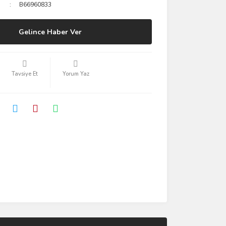
B66960833
Gelince Haber Ver
Tavsiye Et
Yorum Yaz