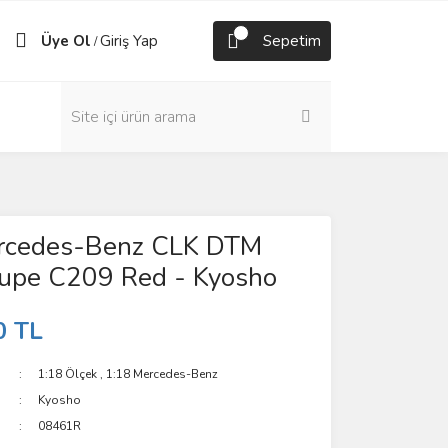
Üye Ol
Giriş Yap
Sepetim
/
rcedes-Benz CLK DTM
pe C209 Red - Kyosho
0 TL
1:18 Ölçek
,
1:18 Mercedes-Benz
Kyosho
08461R