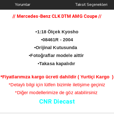
Yorumlar
Taksit Seçenekleri
// Mercedes-Benz CLK DTM AMG Coupe
//
▪️1:18 Ölçek Kyosho
▪️08461R - 2004
▪️Orijinal Kutusunda
▪️Fotoğraflar modele aittir
▪️Takasa kapalıdır
*Fiyatlarımıza kargo ücreti dahildir ( Yurtiçi Kargo )
*Detaylı bilgi için lütfen bizimle iletişime geçiniz
*Diğer modellerimize de göz atabilirsiniz
CNR Diecast