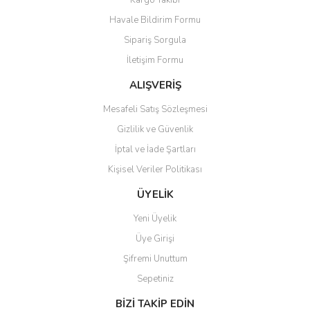
Kargo Takibi
Ürün açıklamasında eksik bilgiler bulunuyor.
Havale Bildirim Formu
Ürün bilgilerinde hatalar bulunuyor.
Sipariş Sorgula
Ürün fiyatı diğer sitelerden daha pahalı.
İletişim Formu
Bu ürüne benzer farklı alternatifler olmalı.
ALIŞVERİŞ
Mesafeli Satış Sözleşmesi
Gizlilik ve Güvenlik
İptal ve İade Şartları
Gönder
Kişisel Veriler Politikası
ÜYELİK
Yeni Üyelik
Üye Girişi
Şifremi Unuttum
Sepetiniz
BİZİ TAKİP EDİN