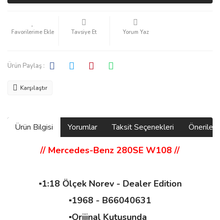
Tavsiye Et
Yorum Yaz
Ürün Paylaş :
Karşılaştır
Ürün Bilgisi
Yorumlar
Taksit Seçenekleri
Önerilerin
// Mercedes-Benz 280SE W108
//
▪️1:18 Ölçek Norev - Dealer Edition
▪️1968 - B66040631
▪️Orijinal Kutusunda