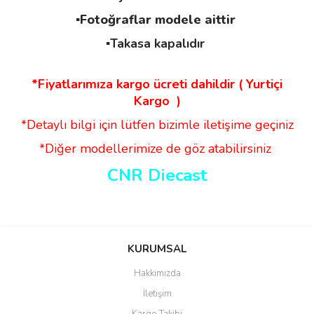
▪️Fotoğraflar modele aittir
▪️Takasa kapalıdır
*Fiyatlarımıza kargo ücreti dahildir ( Yurtiçi
Kargo )
*Detaylı bilgi için lütfen bizimle iletişime geçiniz
*Diğer modellerimize de göz atabilirsiniz
CNR Diecast
Bu ürünün fiyat bilgisi, resim, ürün açıklamalarında ve diğer
konularda yetersiz gördüğünüz noktaları öneri formunu kullanarak
Bu ürüne ilk yorumu siz yapın!
KURUMSAL
tarafımıza iletebilirsiniz.
Görüş ve önerileriniz için teşekkür ederiz.
Hakkımızda
Yorum Yaz
İletişim
Ürün resmi kalitesiz, bozuk veya görüntülenemiyor.