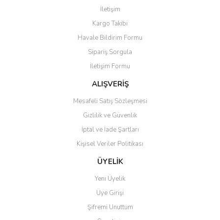
Yorum Yaz
İletişim
Ürün resmi kalitesiz, bozuk veya görüntülenemiyor.
Kargo Takibi
Ürün açıklamasında eksik bilgiler bulunuyor.
Havale Bildirim Formu
Ürün bilgilerinde hatalar bulunuyor.
Sipariş Sorgula
Ürün fiyatı diğer sitelerden daha pahalı.
İletişim Formu
Bu ürüne benzer farklı alternatifler olmalı.
ALIŞVERİŞ
Mesafeli Satış Sözleşmesi
Gizlilik ve Güvenlik
İptal ve İade Şartları
Gönder
Kişisel Veriler Politikası
ÜYELİK
Yeni Üyelik
Üye Girişi
Şifremi Unuttum