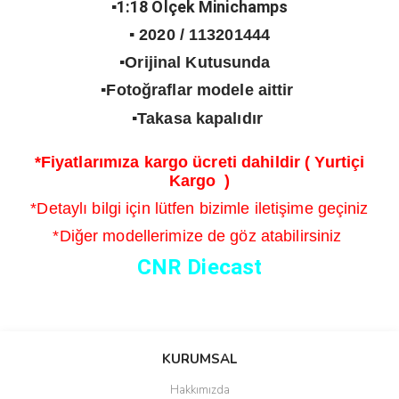
▪️1:18 Ölçek Minichamps
▪️ 2020 / 113201444
▪️Orijinal Kutusunda
▪️Fotoğraflar modele aittir
▪️Takasa kapalıdır
*Fiyatlarımıza kargo ücreti dahildir ( Yurtiçi
Kargo )
*Detaylı bilgi için lütfen bizimle iletişime geçiniz
*Diğer modellerimize de göz atabilirsiniz
CNR Diecast
Bu ürünün fiyat bilgisi, resim, ürün açıklamalarında ve diğer
konularda yetersiz gördüğünüz noktaları öneri formunu kullanarak
Bu ürüne ilk yorumu siz yapın!
KURUMSAL
tarafımıza iletebilirsiniz.
Görüş ve önerileriniz için teşekkür ederiz.
Hakkımızda