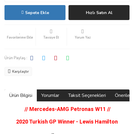
Sepete Ekle
Hızlı Satın Al
Tavsiye Et
Yorum Yaz
Ürün Paylaş :
Karşılaştır
Ürün Bilgisi
Yorumlar
Taksit Seçenekleri
Önerilerin
// Mercedes-AMG Petronas W11
//
2020 Turkish GP Winner - Lewis Hamilton