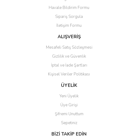
Ürün açıklamasında eksik bilgiler bulunuyor.
Havale Bildirim Formu
Ürün bilgilerinde hatalar bulunuyor.
Sipariş Sorgula
Ürün fiyatı diğer sitelerden daha pahalı.
İletişim Formu
Bu ürüne benzer farklı alternatifler olmalı.
ALIŞVERİŞ
Mesafeli Satış Sözleşmesi
Gizlilik ve Güvenlik
İptal ve İade Şartları
Gönder
Kişisel Veriler Politikası
ÜYELİK
Yeni Üyelik
Üye Girişi
Şifremi Unuttum
Sepetiniz
BİZİ TAKİP EDİN