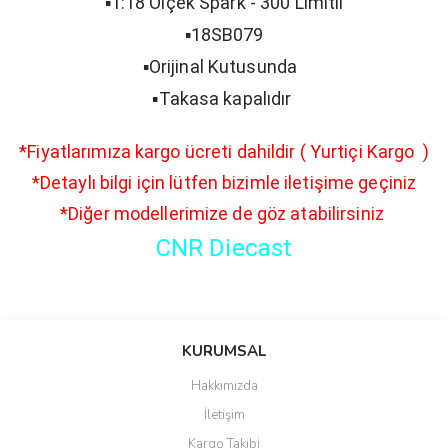
▪️1:18 Ölçek Spark - 300 Limitli
▪️18SB079
▪️Orijinal Kutusunda
▪️Takasa kapalıdır
*Fiyatlarımıza kargo ücreti dahildir ( Yurtiçi Kargo )
*Detaylı bilgi için lütfen bizimle iletişime geçiniz
*Diğer modellerimize de göz atabilirsiniz
CNR Diecast
Bu ürünün fiyat bilgisi, resim, ürün açıklamalarında ve diğer
konularda yetersiz gördüğünüz noktaları öneri formunu kullanarak
Bu ürüne ilk yorumu siz yapın!
KURUMSAL
tarafımıza iletebilirsiniz.
Görüş ve önerileriniz için teşekkür ederiz.
Hakkımızda
Yorum Yaz
İletişim
Ürün resmi kalitesiz, bozuk veya görüntülenemiyor.
Kargo Takibi