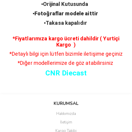
▪️Orijinal Kutusunda
▪️Fotoğraflar modele aittir
▪️Takasa kapalıdır
*Fiyatlarımıza kargo ücreti dahildir ( Yurtiçi
Kargo )
*Detaylı bilgi için lütfen bizimle iletişime geçiniz
*Diğer modellerimize de göz atabilirsiniz
CNR Diecast
Bu ürünün fiyat bilgisi, resim, ürün açıklamalarında ve diğer
konularda yetersiz gördüğünüz noktaları öneri formunu kullanarak
Bu ürüne ilk yorumu siz yapın!
KURUMSAL
tarafımıza iletebilirsiniz.
Görüş ve önerileriniz için teşekkür ederiz.
Hakkımızda
Yorum Yaz
İletişim
Ürün resmi kalitesiz, bozuk veya görüntülenemiyor.
Kargo Takibi