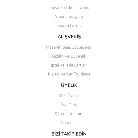
Ürün açıklamasında eksik bilgiler bulunuyor.
Havale Bildirim Formu
Ürün bilgilerinde hatalar bulunuyor.
Sipariş Sorgula
Ürün fiyatı diğer sitelerden daha pahalı.
İletişim Formu
Bu ürüne benzer farklı alternatifler olmalı.
ALIŞVERİŞ
Mesafeli Satış Sözleşmesi
Gizlilik ve Güvenlik
İptal ve İade Şartları
Gönder
Kişisel Veriler Politikası
ÜYELİK
Yeni Üyelik
Üye Girişi
Şifremi Unuttum
Sepetiniz
BİZİ TAKİP EDİN