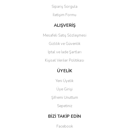
Sipariş Sorgula
Ürün fiyatı diğer sitelerden daha pahalı.
İletişim Formu
Bu ürüne benzer farklı alternatifler olmalı.
ALIŞVERİŞ
Mesafeli Satış Sözleşmesi
Gizlilik ve Güvenlik
İptal ve İade Şartları
Gönder
Kişisel Veriler Politikası
ÜYELİK
Yeni Üyelik
Üye Girişi
Şifremi Unuttum
Sepetiniz
BİZİ TAKİP EDİN
Facebook