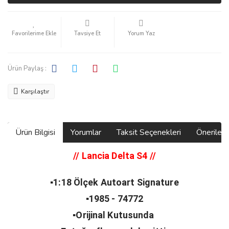
Tavsiye Et
Yorum Yaz
Ürün Paylaş :
Karşılaştır
Ürün Bilgisi
Yorumlar
Taksit Seçenekleri
Önerilerin
// Lancia Delta S4
//
▪️1:18 Ölçek Autoart Signature
▪️1985 - 74772
▪️Orijinal Kutusunda