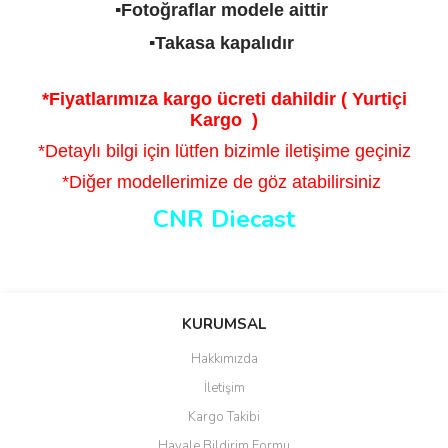
▪️Fotoğraflar modele aittir
▪️Takasa kapalıdır
*Fiyatlarımıza kargo ücreti dahildir ( Yurtiçi
Kargo )
*Detaylı bilgi için lütfen bizimle iletişime geçiniz
*Diğer modellerimize de göz atabilirsiniz
CNR Diecast
Bu ürünün fiyat bilgisi, resim, ürün açıklamalarında ve diğer
konularda yetersiz gördüğünüz noktaları öneri formunu kullanarak
Bu ürüne ilk yorumu siz yapın!
KURUMSAL
tarafımıza iletebilirsiniz.
Görüş ve önerileriniz için teşekkür ederiz.
Hakkımızda
Yorum Yaz
İletişim
Ürün resmi kalitesiz, bozuk veya görüntülenemiyor.
Kargo Takibi
Ürün açıklamasında eksik bilgiler bulunuyor.
Havale Bildirim Formu