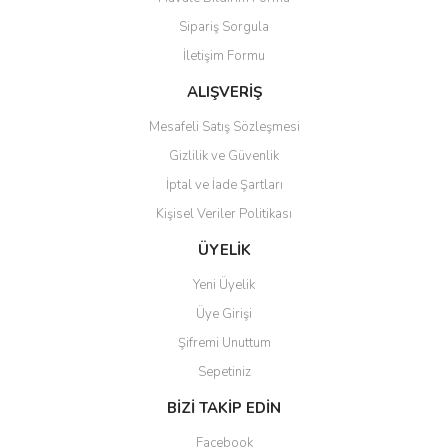
Ürün bilgilerinde hatalar bulunuyor.
Sipariş Sorgula
Ürün fiyatı diğer sitelerden daha pahalı.
İletişim Formu
Bu ürüne benzer farklı alternatifler olmalı.
ALIŞVERİŞ
Mesafeli Satış Sözleşmesi
Gizlilik ve Güvenlik
İptal ve İade Şartları
Gönder
Kişisel Veriler Politikası
ÜYELİK
Yeni Üyelik
Üye Girişi
Şifremi Unuttum
Sepetiniz
BİZİ TAKİP EDİN
Facebook