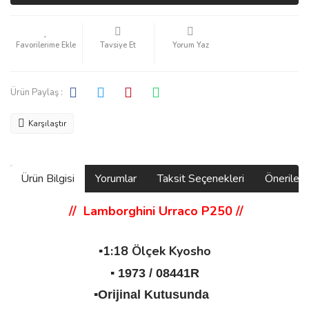
Tavsiye Et
Yorum Yaz
Ürün Paylaş :
Karşılaştır
Ürün Bilgisi
Yorumlar
Taksit Seçenekleri
Önerilerin
// Lamborghini Urraco P250
//
▪️1:18 Ölçek Kyosho
▪️ 1973 / 08441R
▪️Orijinal Kutusunda