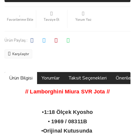
Tavsiye Et
Yorum Yaz
Ürün Paylaş :
Karşılaştır
Ürün Bilgisi
Yorumlar
Taksit Seçenekleri
Önerilerin
// Lamborghini Miura SVR Jota
//
▪️1:18 Ölçek Kyosho
▪️ 1969 / 08311B
▪️Orijinal Kutusunda