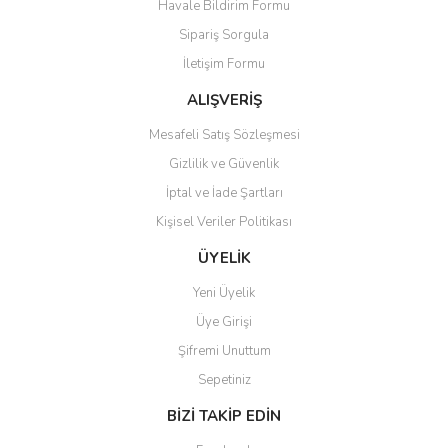
Havale Bildirim Formu
Ürün bilgilerinde hatalar bulunuyor.
Sipariş Sorgula
Ürün fiyatı diğer sitelerden daha pahalı.
İletişim Formu
Bu ürüne benzer farklı alternatifler olmalı.
ALIŞVERİŞ
Mesafeli Satış Sözleşmesi
Gizlilik ve Güvenlik
İptal ve İade Şartları
Gönder
Kişisel Veriler Politikası
ÜYELİK
Yeni Üyelik
Üye Girişi
Şifremi Unuttum
Sepetiniz
BİZİ TAKİP EDİN