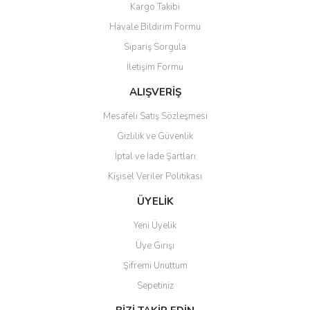
Kargo Takibi
Ürün açıklamasında eksik bilgiler bulunuyor.
Havale Bildirim Formu
Ürün bilgilerinde hatalar bulunuyor.
Sipariş Sorgula
Ürün fiyatı diğer sitelerden daha pahalı.
İletişim Formu
Bu ürüne benzer farklı alternatifler olmalı.
ALIŞVERİŞ
Mesafeli Satış Sözleşmesi
Gizlilik ve Güvenlik
İptal ve İade Şartları
Gönder
Kişisel Veriler Politikası
ÜYELİK
Yeni Üyelik
Üye Girişi
Şifremi Unuttum
Sepetiniz