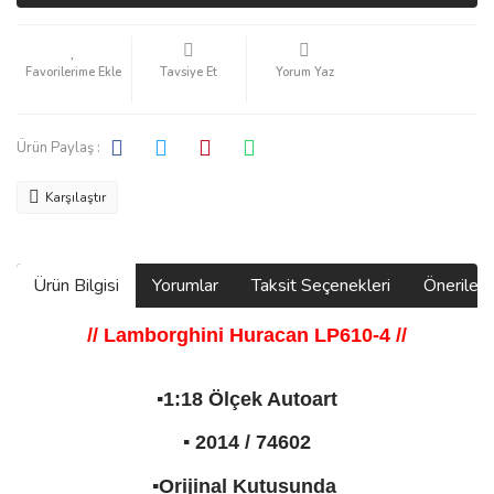
Tavsiye Et
Yorum Yaz
Ürün Paylaş :
Karşılaştır
Ürün Bilgisi
Yorumlar
Taksit Seçenekleri
Önerilerin
// Lamborghini Huracan
LP610-4 //
▪️1:18 Ölçek Autoart
▪️ 2014 / 74602
▪️Orijinal Kutusunda