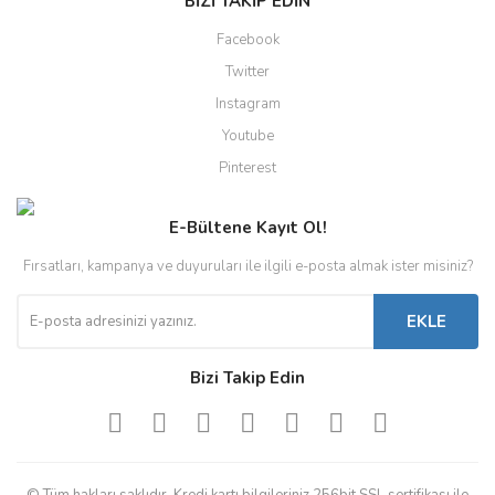
BİZİ TAKİP EDİN
Facebook
Twitter
Instagram
Youtube
Pinterest
E-Bültene Kayıt Ol!
Fırsatları, kampanya ve duyuruları ile ilgili e-posta almak ister misiniz?
EKLE
Bizi Takip Edin
© Tüm hakları saklıdır. Kredi kartı bilgileriniz 256bit SSL sertifikası ile