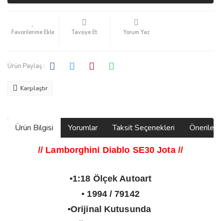
Tavsiye Et
Yorum Yaz
Ürün Paylaş :
Karşılaştır
Ürün Bilgisi
Yorumlar
Taksit Seçenekleri
Önerilerin
// Lamborghini Diablo SE30 Jota
//
▪️1:18 Ölçek Autoart
▪️ 1994 / 79142
▪️Orijinal Kutusunda