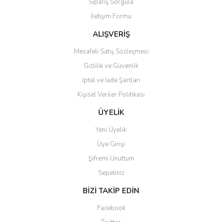
Sipariş Sorgula
Ürün fiyatı diğer sitelerden daha pahalı.
İletişim Formu
Bu ürüne benzer farklı alternatifler olmalı.
ALIŞVERİŞ
Mesafeli Satış Sözleşmesi
Gizlilik ve Güvenlik
İptal ve İade Şartları
Gönder
Kişisel Veriler Politikası
ÜYELİK
Yeni Üyelik
Üye Girişi
Şifremi Unuttum
Sepetiniz
BİZİ TAKİP EDİN
Facebook