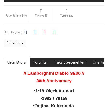
Tavsiye Et
Yorum Yaz
Ürün Paylaş :
Karşılaştır
Ürün Bilgisi
Yorumlar
Taksit Seçenekleri
Önerilerin
// Lamborghini Diablo SE30
//
30th Anniversary
▪️1:18 Ölçek Autoart
▪️1993 / 79159
▪️Orijinal Kutusunda