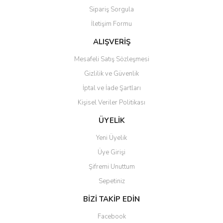
Sipariş Sorgula
Ürün fiyatı diğer sitelerden daha pahalı.
İletişim Formu
Bu ürüne benzer farklı alternatifler olmalı.
ALIŞVERİŞ
Mesafeli Satış Sözleşmesi
Gizlilik ve Güvenlik
İptal ve İade Şartları
Gönder
Kişisel Veriler Politikası
ÜYELİK
Yeni Üyelik
Üye Girişi
Şifremi Unuttum
Sepetiniz
BİZİ TAKİP EDİN
Facebook