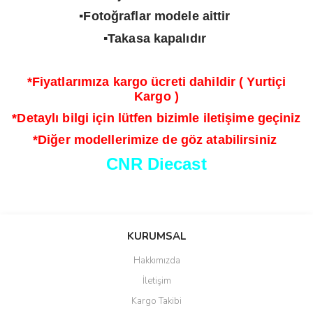
▪️Fotoğraflar modele aittir
▪️Takasa kapalıdır
*Fiyatlarımıza kargo ücreti dahildir ( Yurtiçi
Kargo )
*Detaylı bilgi için lütfen bizimle iletişime geçiniz
*Diğer modellerimize de göz atabilirsiniz
CNR Diecast
Bu ürünün fiyat bilgisi, resim, ürün açıklamalarında ve diğer
konularda yetersiz gördüğünüz noktaları öneri formunu kullanarak
Bu ürüne ilk yorumu siz yapın!
KURUMSAL
tarafımıza iletebilirsiniz.
Görüş ve önerileriniz için teşekkür ederiz.
Hakkımızda
Yorum Yaz
İletişim
Ürün resmi kalitesiz, bozuk veya görüntülenemiyor.
Kargo Takibi
Ürün açıklamasında eksik bilgiler bulunuyor.