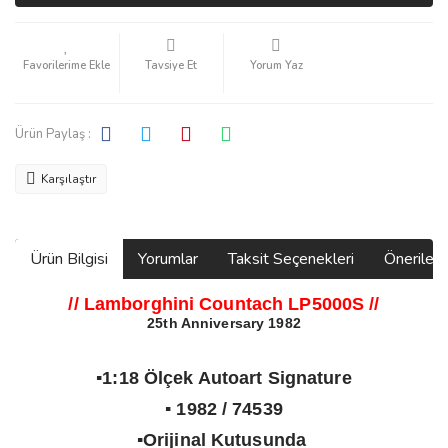
Tavsiye Et
Yorum Yaz
Ürün Paylaş :
Karşılaştır
Ürün Bilgisi
Yorumlar
Taksit Seçenekleri
Önerilerin
// Lamborghini Countach LP5000S
//
25th Anniversary 1982
▪️1:18 Ölçek Autoart Signature
▪️ 1982 / 74539
▪️Orijinal Kutusunda