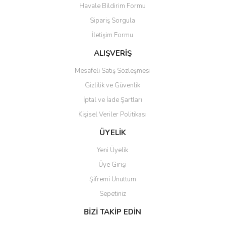
Havale Bildirim Formu
Ürün bilgilerinde hatalar bulunuyor.
Sipariş Sorgula
Ürün fiyatı diğer sitelerden daha pahalı.
İletişim Formu
Bu ürüne benzer farklı alternatifler olmalı.
ALIŞVERİŞ
Mesafeli Satış Sözleşmesi
Gizlilik ve Güvenlik
İptal ve İade Şartları
Gönder
Kişisel Veriler Politikası
ÜYELİK
Yeni Üyelik
Üye Girişi
Şifremi Unuttum
Sepetiniz
BİZİ TAKİP EDİN