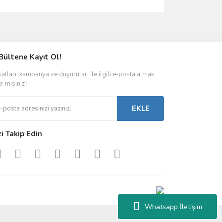
ımıza iletebilirsiniz.
Bültene Kayıt Ol!
satları, kampanya ve duyuruları ile ilgili e-posta almak
er misiniz?
EKLE
zi Takip Edin
Whatsapp İletişim