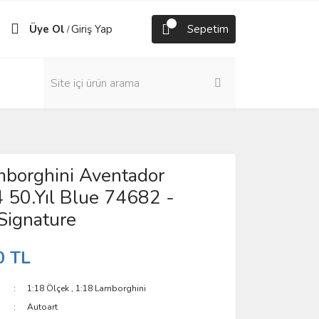
Üye Ol
Giriş Yap
Sepetim
/
mborghini Aventador
 50.Yıl Blue 74682 -
Signature
0 TL
1:18 Ölçek
,
1:18 Lamborghini
Autoart