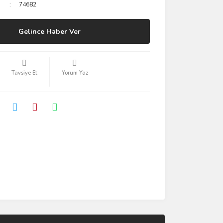
74682
Gelince Haber Ver
Tavsiye Et
Yorum Yaz