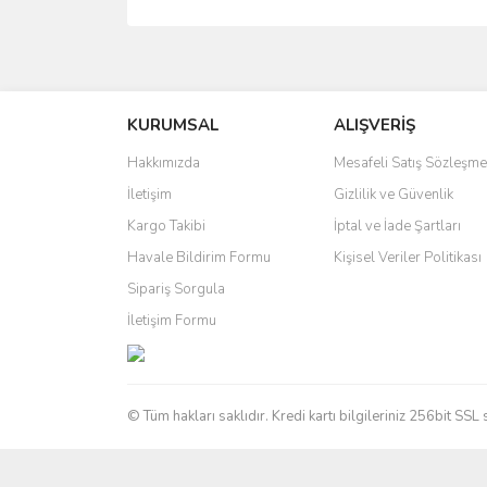
Bu ürünün fiyat bilgisi, resim, ürün açıklamalarında 
Görüş ve önerileriniz için teşekkür ederiz.
KURUMSAL
ALIŞVERİŞ
Ürün resmi kalitesiz, bozuk veya görüntülenemiyo
Ürün açıklamasında eksik bilgiler bulunuyor.
Hakkımızda
Mesafeli Satış Sözleşme
Ürün bilgilerinde hatalar bulunuyor.
İletişim
Gizlilik ve Güvenlik
Ürün fiyatı diğer sitelerden daha pahalı.
Kargo Takibi
İptal ve İade Şartları
Bu ürüne benzer farklı alternatifler olmalı.
Havale Bildirim Formu
Kişisel Veriler Politikası
Sipariş Sorgula
İletişim Formu
© Tüm hakları saklıdır. Kredi kartı bilgileriniz 256bit SSL 