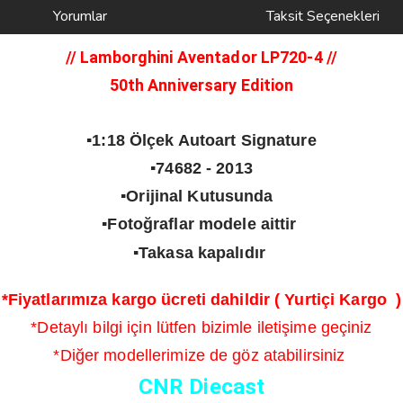
Yorumlar
Taksit Seçenekleri
// Lamborghini Aventador LP720-4
//
50th Anniversary Edition
▪️1:18 Ölçek Autoart Signature
▪️74682 - 2013
▪️Orijinal Kutusunda
▪️Fotoğraflar modele aittir
▪️Takasa kapalıdır
*Fiyatlarımıza kargo ücreti dahildir ( Yurtiçi Kargo )
*Detaylı bilgi için lütfen bizimle iletişime geçiniz
*Diğer modellerimize de göz atabilirsiniz
CNR Diecast