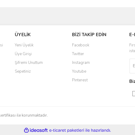
ve diğer konularda yetersiz gördüğünüz noktaları öneri formunu kullanarak taraf
Bu ürüne ilk yorumu siz yapın!
ÜYELİK
BİZİ TAKİP EDİN
E-
r.
Yorum Yaz
si
Yeni Üyelik
Facebook
Fır
ist
Üye Girişi
Twitter
Şifremi Unuttum
Instagram
Sepetiniz
Youtube
Pinterest
Bi
Gönder
sertifikası ile korunmaktadır.
ile
ideasoft
e-