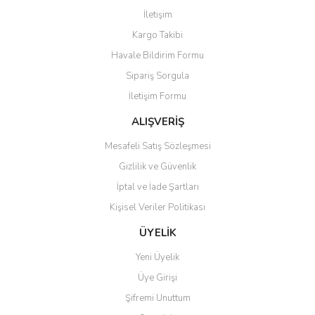
Yorum Yaz
İletişim
Ürün resmi kalitesiz, bozuk veya görüntülenemiyor.
Kargo Takibi
Ürün açıklamasında eksik bilgiler bulunuyor.
Havale Bildirim Formu
Ürün bilgilerinde hatalar bulunuyor.
Sipariş Sorgula
Ürün fiyatı diğer sitelerden daha pahalı.
İletişim Formu
Bu ürüne benzer farklı alternatifler olmalı.
ALIŞVERİŞ
Mesafeli Satış Sözleşmesi
Gizlilik ve Güvenlik
İptal ve İade Şartları
Gönder
Kişisel Veriler Politikası
ÜYELİK
Yeni Üyelik
Üye Girişi
Şifremi Unuttum