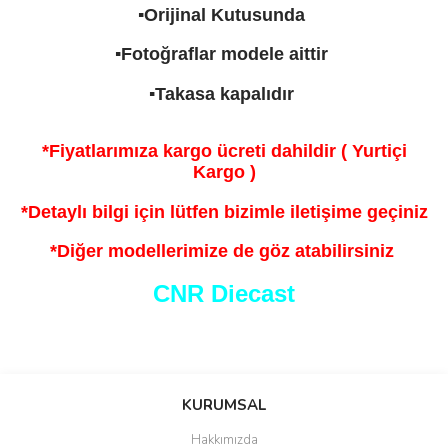
▪️Orijinal Kutusunda
▪️Fotoğraflar modele aittir
▪️Takasa kapalıdır
*Fiyatlarımıza kargo ücreti dahildir ( Yurtiçi
Kargo )
*Detaylı bilgi için lütfen bizimle iletişime geçiniz
*Diğer modellerimize de göz atabilirsiniz
CNR Diecast
Bu ürünün fiyat bilgisi, resim, ürün açıklamalarında ve diğer
konularda yetersiz gördüğünüz noktaları öneri formunu kullanarak
Bu ürüne ilk yorumu siz yapın!
KURUMSAL
tarafımıza iletebilirsiniz.
Görüş ve önerileriniz için teşekkür ederiz.
Hakkımızda