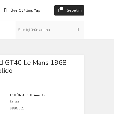
Üye Ol
Giriş Yap
Sepetim
/
rd GT40 Le Mans 1968
olido
1:18 Ölçek
,
1:18 Amerikan
Solido
S1803001