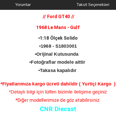
Yorumlar
Taksit Seçenekleri
// Ford GT40
//
1968 Le Mans - Gulf
▪️1:18 Ölçek Solido
▪️1968 - S1803001
▪️Orijinal Kutusunda
▪️Fotoğraflar modele aittir
▪️Takasa kapalıdır
*Fiyatlarımıza kargo ücreti dahildir ( Yurtiçi Kargo )
*Detaylı bilgi için lütfen bizimle iletişime geçiniz
*Diğer modellerimize de göz atabilirsiniz
CNR Diecast