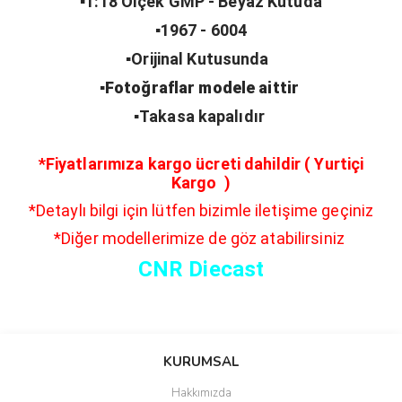
▪️1:18 Ölçek GMP - Beyaz Kutuda
▪️1967 - 6004
▪️Orijinal Kutusunda
▪️Fotoğraflar modele aittir
▪️Takasa kapalıdır
*Fiyatlarımıza kargo ücreti dahildir ( Yurtiçi
Kargo )
*Detaylı bilgi için lütfen bizimle iletişime geçiniz
*Diğer modellerimize de göz atabilirsiniz
CNR Diecast
Bu ürünün fiyat bilgisi, resim, ürün açıklamalarında ve diğer
konularda yetersiz gördüğünüz noktaları öneri formunu kullanarak
Bu ürüne ilk yorumu siz yapın!
KURUMSAL
tarafımıza iletebilirsiniz.
Görüş ve önerileriniz için teşekkür ederiz.
Hakkımızda