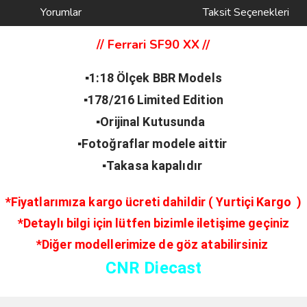
Yorumlar
Taksit Seçenekleri
//
Ferrari SF90 XX
//
▪️1:18 Ölçek BBR Models
▪️178/216 Limited Edition
▪️Orijinal Kutusunda
▪️Fotoğraflar modele aittir
▪️Takasa kapalıdır
*Fiyatlarımıza kargo ücreti dahildir ( Yurtiçi Kargo )
*Detaylı bilgi için lütfen bizimle iletişime geçiniz
*Diğer modellerimize de göz atabilirsiniz
CNR Diecast