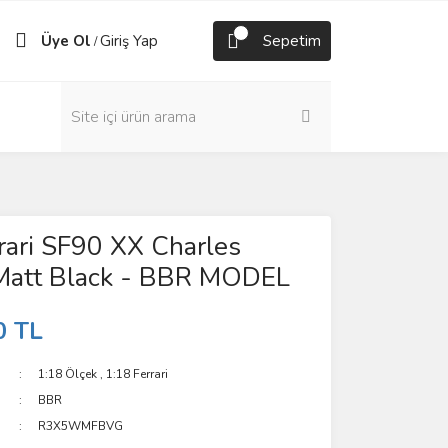
Üye Ol
Giriş Yap
Sepetim
/
rari SF90 XX Charles
 Matt Black - BBR MODEL
0 TL
1:18 Ölçek
,
1:18 Ferrari
BBR
R3X5WMFBVG