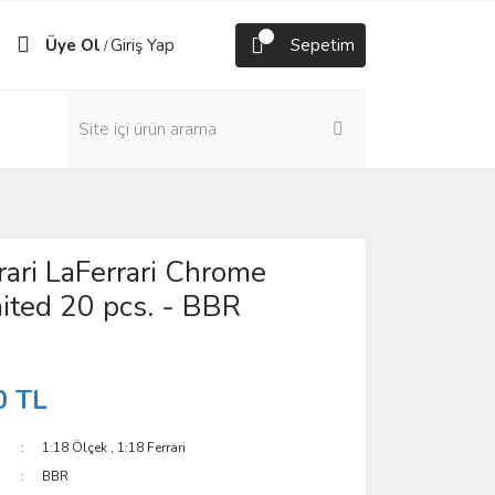
Üye Ol
Giriş Yap
Sepetim
/
rari LaFerrari Chrome
ited 20 pcs. - BBR
0 TL
1:18 Ölçek
,
1:18 Ferrari
BBR