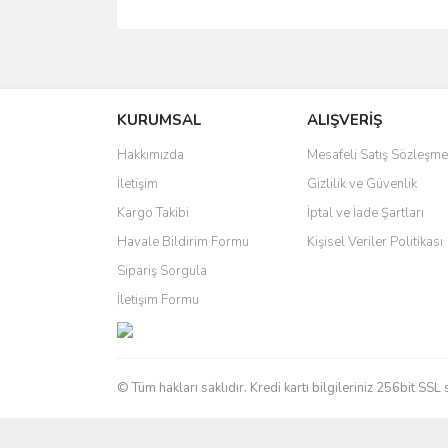
Bu ürünün fiyat bilgisi, resim, ürün açıklamalarında 
Görüş ve önerileriniz için teşekkür ederiz.
KURUMSAL
ALIŞVERİŞ
Ürün resmi kalitesiz, bozuk veya görüntülenemiyo
Ürün açıklamasında eksik bilgiler bulunuyor.
Hakkımızda
Mesafeli Satış Sözleşme
Ürün bilgilerinde hatalar bulunuyor.
İletişim
Gizlilik ve Güvenlik
Ürün fiyatı diğer sitelerden daha pahalı.
Kargo Takibi
İptal ve İade Şartları
Bu ürüne benzer farklı alternatifler olmalı.
Havale Bildirim Formu
Kişisel Veriler Politikası
Sipariş Sorgula
İletişim Formu
© Tüm hakları saklıdır. Kredi kartı bilgileriniz 256bit SSL 