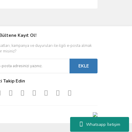
ımıza iletebilirsiniz.
Bültene Kayıt Ol!
satları, kampanya ve duyuruları ile ilgili e-posta almak
er misiniz?
EKLE
zi Takip Edin
Whatsapp İletişim