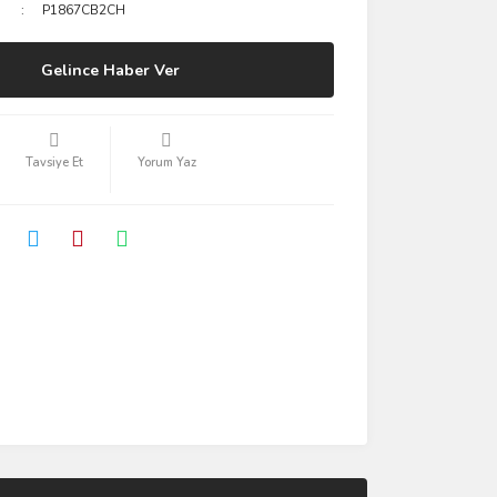
P1867CB2CH
Gelince Haber Ver
Tavsiye Et
Yorum Yaz