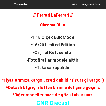
Yorumlar
Taksit Seçenekleri
// Ferrari LaFerrari
//
Chrome Blue
▪️1:18 Ölçek BBR Model
▪️16/20 Limited Edition
▪️Orijinal Kutusunda
▪️Fotoğraflar modele aittir
▪️Takasa kapalıdır
*Fiyatlarımıza kargo ücreti dahildir ( Yurtiçi Kargo )
*Detaylı bilgi için lütfen bizimle iletişime geçiniz
*Diğer modellerimize de göz atabilirsiniz
CNR Diecast