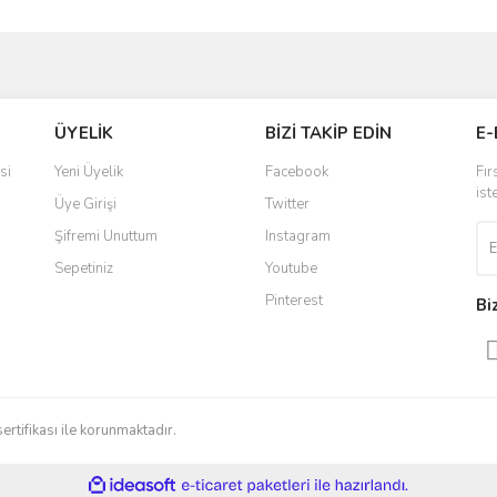
ve diğer konularda yetersiz gördüğünüz noktaları öneri formunu kullanarak taraf
Bu ürüne ilk yorumu siz yapın!
ÜYELİK
BİZİ TAKİP EDİN
E-
r.
Yorum Yaz
si
Yeni Üyelik
Facebook
Fır
ist
Üye Girişi
Twitter
Şifremi Unuttum
Instagram
Sepetiniz
Youtube
Pinterest
Bi
Gönder
sertifikası ile korunmaktadır.
ile
ideasoft
e-