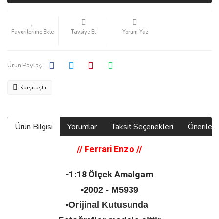
Tavsiye Et
Yorum Yaz
Ürün Paylaş :
Karşılaştır
Ürün Bilgisi
Yorumlar
Taksit Seçenekleri
Önerilerin
// Ferrari Enzo
//
▪️1:18 Ölçek Amalgam
▪️2002 - M5939
▪️Orijinal Kutusunda