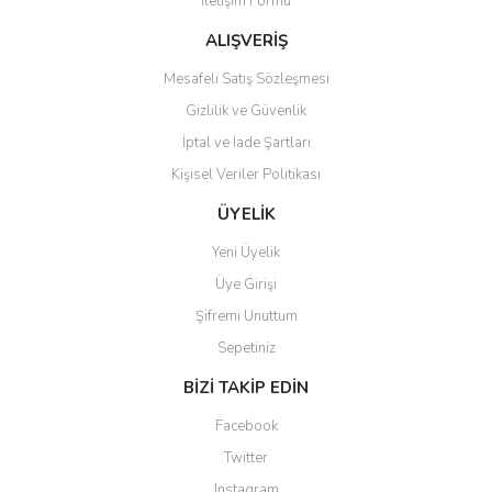
İletişim Formu
Bu ürüne benzer farklı alternatifler olmalı.
ALIŞVERİŞ
Mesafeli Satış Sözleşmesi
Gizlilik ve Güvenlik
İptal ve İade Şartları
Gönder
Kişisel Veriler Politikası
ÜYELİK
Yeni Üyelik
Üye Girişi
Şifremi Unuttum
Sepetiniz
BİZİ TAKİP EDİN
Facebook
Twitter
Instagram