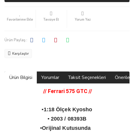
Tavsiye Et
Yorum Yaz
Ürün Paylaş :
Karşılaştır
Ürün Bilgisi
Yorumlar
Taksit Seçenekleri
Önerilerin
// Ferrari 575 GTC
//
▪️1:18 Ölçek Kyosho
▪️ 2003 / 08393B
▪️Orijinal Kutusunda