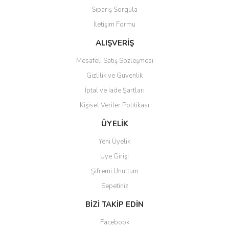
Sipariş Sorgula
Ürün fiyatı diğer sitelerden daha pahalı.
İletişim Formu
Bu ürüne benzer farklı alternatifler olmalı.
ALIŞVERİŞ
Mesafeli Satış Sözleşmesi
Gizlilik ve Güvenlik
İptal ve İade Şartları
Gönder
Kişisel Veriler Politikası
ÜYELİK
Yeni Üyelik
Üye Girişi
Şifremi Unuttum
Sepetiniz
BİZİ TAKİP EDİN
Facebook