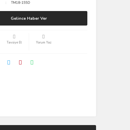
TM18-155D
Gelince Haber Ver
Tavsiye Et
Yorum Yaz