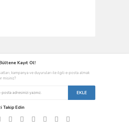
ımıza iletebilirsiniz.
Bültene Kayıt Ol!
satları, kampanya ve duyuruları ile ilgili e-posta almak
er misiniz?
EKLE
zi Takip Edin