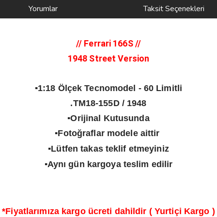
Yorumlar
Taksit Seçenekleri
// Ferrari 166S
//
1948 Street Version
▪️1:18 Ölçek Tecnomodel - 60 Limitli
.TM18-155D / 1948
▪️Orijinal Kutusunda
▪️Fotoğraflar modele aittir
▪️Lütfen takas teklif etmeyiniz
▪️Aynı gün kargoya teslim edilir
*Fiyatlarımıza kargo ücreti dahildir ( Yurtiçi Kargo )