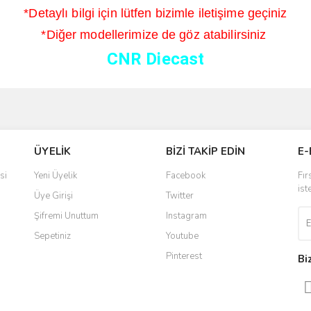
*Detaylı bilgi için lütfen bizimle iletişime geçiniz
*Diğer modellerimize de göz atabilirsiniz
CNR Diecast
ve diğer konularda yetersiz gördüğünüz noktaları öneri formunu kullanarak taraf
Bu ürüne ilk yorumu siz yapın!
ÜYELİK
BİZİ TAKİP EDİN
E-
r.
Yorum Yaz
si
Yeni Üyelik
Facebook
Fır
ist
Üye Girişi
Twitter
Şifremi Unuttum
Instagram
Sepetiniz
Youtube
Pinterest
Bi