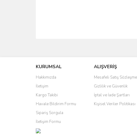
Bu ürünün fiyat bilgisi, resim, ürün açıklamalarında 
Görüş ve önerileriniz için teşekkür ederiz.
KURUMSAL
ALIŞVERİŞ
Ürün resmi kalitesiz, bozuk veya görüntülenemiyo
Ürün açıklamasında eksik bilgiler bulunuyor.
Hakkımızda
Mesafeli Satış Sözleşme
Ürün bilgilerinde hatalar bulunuyor.
İletişim
Gizlilik ve Güvenlik
Ürün fiyatı diğer sitelerden daha pahalı.
Kargo Takibi
İptal ve İade Şartları
Bu ürüne benzer farklı alternatifler olmalı.
Havale Bildirim Formu
Kişisel Veriler Politikası
Sipariş Sorgula
İletişim Formu