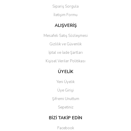
Sipariş Sorgula
Ürün fiyatı diğer sitelerden daha pahalı.
İletişim Formu
Bu ürüne benzer farklı alternatifler olmalı.
ALIŞVERİŞ
Mesafeli Satış Sözleşmesi
Gizlilik ve Güvenlik
İptal ve İade Şartları
Gönder
Kişisel Veriler Politikası
ÜYELİK
Yeni Üyelik
Üye Girişi
Şifremi Unuttum
Sepetiniz
BİZİ TAKİP EDİN
Facebook