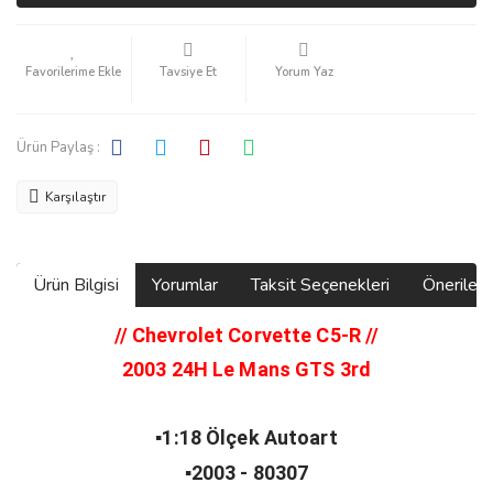
Tavsiye Et
Yorum Yaz
Ürün Paylaş :
Karşılaştır
Ürün Bilgisi
Yorumlar
Taksit Seçenekleri
Önerilerin
// Chevrolet Corvette C5-R
//
2003
24H Le Mans GTS 3rd
▪️1:18 Ölçek Autoart
▪️2003 - 80307