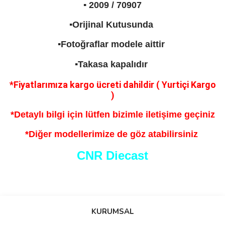
▪️ 2009 / 70907
▪️Orijinal Kutusunda
▪️Fotoğraflar modele aittir
▪️Takasa kapalıdır
*Fiyatlarımıza kargo ücreti dahildir ( Yurtiçi Kargo
)
*Detaylı bilgi için lütfen bizimle iletişime geçiniz
*Diğer modellerimize de göz atabilirsiniz
CNR Diecast
Bu ürünün fiyat bilgisi, resim, ürün açıklamalarında ve diğer
konularda yetersiz gördüğünüz noktaları öneri formunu kullanarak
Bu ürüne ilk yorumu siz yapın!
KURUMSAL
tarafımıza iletebilirsiniz.
Görüş ve önerileriniz için teşekkür ederiz.