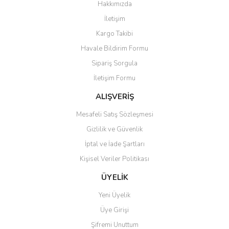
Hakkımızda
Yorum Yaz
İletişim
Ürün resmi kalitesiz, bozuk veya görüntülenemiyor.
Kargo Takibi
Ürün açıklamasında eksik bilgiler bulunuyor.
Havale Bildirim Formu
Ürün bilgilerinde hatalar bulunuyor.
Sipariş Sorgula
Ürün fiyatı diğer sitelerden daha pahalı.
İletişim Formu
Bu ürüne benzer farklı alternatifler olmalı.
ALIŞVERİŞ
Mesafeli Satış Sözleşmesi
Gizlilik ve Güvenlik
İptal ve İade Şartları
Gönder
Kişisel Veriler Politikası
ÜYELİK
Yeni Üyelik
Üye Girişi
Şifremi Unuttum