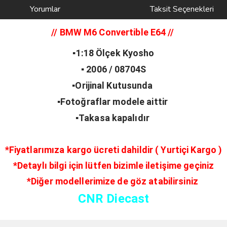
Yorumlar
Taksit Seçenekleri
//
BMW M6 Convertible E64
//
▪️1:18 Ölçek Kyosho
▪️ 2006 / 08704S
▪️Orijinal Kutusunda
▪️Fotoğraflar modele aittir
▪️Takasa kapalıdır
*Fiyatlarımıza kargo ücreti dahildir ( Yurtiçi Kargo )
*Detaylı bilgi için lütfen bizimle iletişime geçiniz
*Diğer modellerimize de göz atabilirsiniz
CNR Diecast