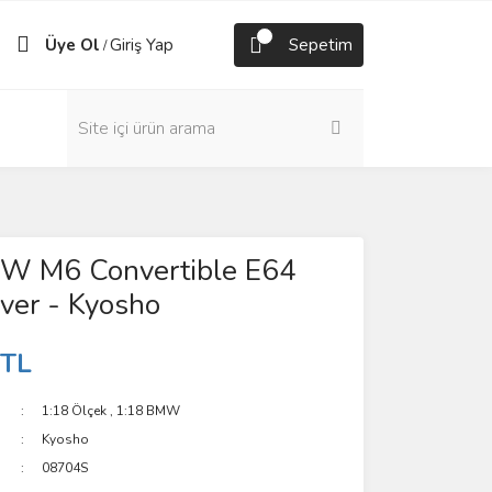
Üye Ol
Giriş Yap
Sepetim
/
W M6 Convertible E64
ver - Kyosho
 TL
1:18 Ölçek
,
1:18 BMW
Kyosho
08704S