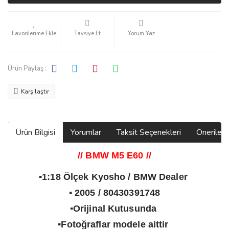
Tavsiye Et
Yorum Yaz
Ürün Paylaş :
Karşılaştır
Ürün Bilgisi
Yorumlar
Taksit Seçenekleri
Önerilerin
// BMW M5 E60
//
▪️1:18 Ölçek Kyosho / BMW Dealer
▪️ 2005 / 80430391748
▪️Orijinal Kutusunda
▪️Fotoğraflar modele aittir