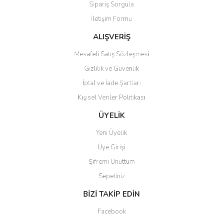
Sipariş Sorgula
Ürün fiyatı diğer sitelerden daha pahalı.
İletişim Formu
Bu ürüne benzer farklı alternatifler olmalı.
ALIŞVERİŞ
Mesafeli Satış Sözleşmesi
Gizlilik ve Güvenlik
İptal ve İade Şartları
Gönder
Kişisel Veriler Politikası
ÜYELİK
Yeni Üyelik
Üye Girişi
Şifremi Unuttum
Sepetiniz
BİZİ TAKİP EDİN
Facebook