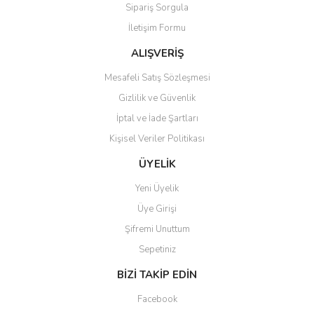
Sipariş Sorgula
Ürün fiyatı diğer sitelerden daha pahalı.
İletişim Formu
Bu ürüne benzer farklı alternatifler olmalı.
ALIŞVERİŞ
Mesafeli Satış Sözleşmesi
Gizlilik ve Güvenlik
İptal ve İade Şartları
Gönder
Kişisel Veriler Politikası
ÜYELİK
Yeni Üyelik
Üye Girişi
Şifremi Unuttum
Sepetiniz
BİZİ TAKİP EDİN
Facebook