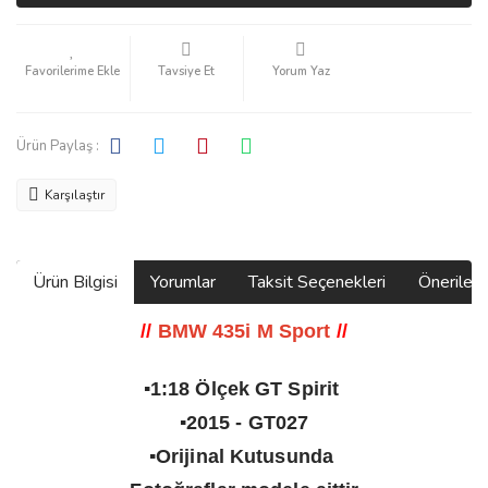
Tavsiye Et
Yorum Yaz
Ürün Paylaş :
Karşılaştır
Ürün Bilgisi
Yorumlar
Taksit Seçenekleri
Önerilerin
//
BMW 435i M Sport
//
▪️1:18 Ölçek GT Spirit
▪️2015 - GT027
▪️Orijinal Kutusunda