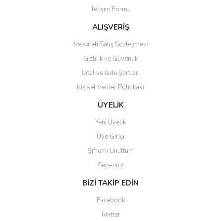
İletişim Formu
Bu ürüne benzer farklı alternatifler olmalı.
ALIŞVERİŞ
Mesafeli Satış Sözleşmesi
Gizlilik ve Güvenlik
İptal ve İade Şartları
Gönder
Kişisel Veriler Politikası
ÜYELİK
Yeni Üyelik
Üye Girişi
Şifremi Unuttum
Sepetiniz
BİZİ TAKİP EDİN
Facebook
Twitter