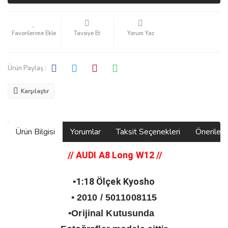
Tavsiye Et
Yorum Yaz
Ürün Paylaş :
Karşılaştır
Ürün Bilgisi
Yorumlar
Taksit Seçenekleri
Önerilerin
// AUDI A8 Long W12
//
▪️1:18 Ölçek Kyosho
▪️ 2010 / 5011008115
▪️Orijinal Kutusunda