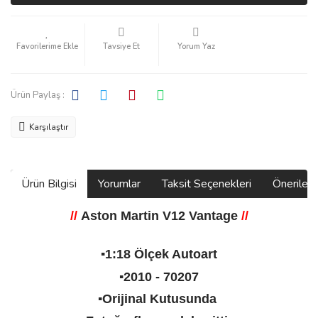
Tavsiye Et
Yorum Yaz
Ürün Paylaş :
Karşılaştır
Ürün Bilgisi
Yorumlar
Taksit Seçenekleri
Önerilerin
//
Aston Martin V12 Vantage
//
▪️1:18 Ölçek Autoart
▪️2010 - 70207
▪️Orijinal Kutusunda