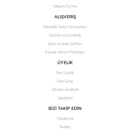
İletişim Formu
Bu ürüne benzer farklı alternatifler olmalı.
ALIŞVERİŞ
Mesafeli Satış Sözleşmesi
Gizlilik ve Güvenlik
İptal ve İade Şartları
Gönder
Kişisel Veriler Politikası
ÜYELİK
Yeni Üyelik
Üye Girişi
Şifremi Unuttum
Sepetiniz
BİZİ TAKİP EDİN
Facebook
Twitter